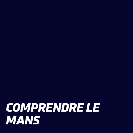
LES CATÉGORIES
PALMARÈS
HOSPITALITÉS
DÉVELOPPEMENT DURABLE
SEA BY DHL
PARTENAIRES
NEWSLETTER
COMPRENDRE
LE
MANS