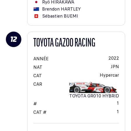
Ryō
HIRAKAWA
Brendon
HARTLEY
Sébastien
BUEMI
12
TOYOTA GAZOO RACING
2022
ANNÉE
JPN
NAT
Hypercar
CAT
CAR
TOYOTA GR010 HYBRID
1
#
1
CAT #