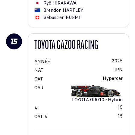
Ryō
HIRAKAWA
Brendon
HARTLEY
Sébastien
BUEMI
15
TOYOTA GAZOO RACING
2025
ANNÉE
JPN
NAT
Hypercar
CAT
CAR
TOYOTA GR010 - Hybrid
15
#
15
CAT #