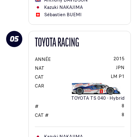
Anthony
DAVIDSON
Kazuki
NAKAJIMA
Sébastien
BUEMI
05
TOYOTA RACING
2015
ANNÉE
JPN
NAT
LM P1
CAT
CAR
TOYOTA TS 040 - Hybrid
8
#
8
CAT #
Kazuki
NAKAJIMA