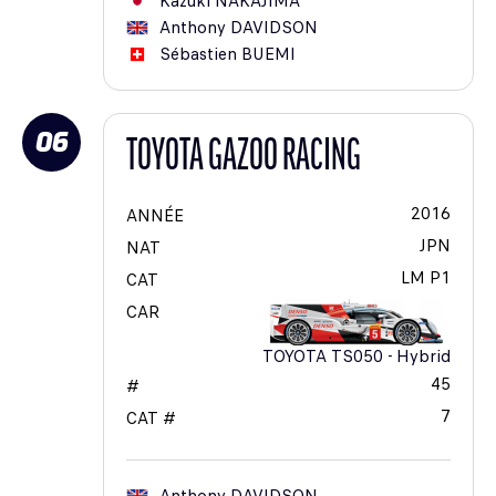
Kazuki
NAKAJIMA
Anthony
DAVIDSON
Sébastien
BUEMI
06
TOYOTA GAZOO RACING
2016
ANNÉE
JPN
NAT
LM P1
CAT
CAR
TOYOTA TS050 - Hybrid
45
#
7
CAT #