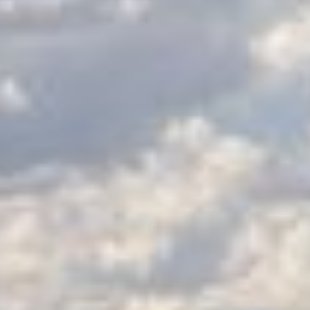
LES CATÉGORIES
PALMARÈS
HOSPITALITÉS
DÉVELOPPEMENT DURABLE
SEA BY DHL
PARTENAIRES
NEWSLETTER