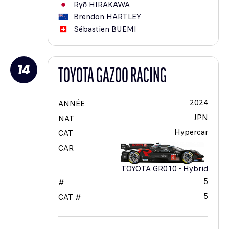
Ryō
HIRAKAWA
Brendon
HARTLEY
Sébastien
BUEMI
14
TOYOTA GAZOO RACING
2024
ANNÉE
JPN
NAT
Hypercar
CAT
CAR
TOYOTA GR010 - Hybrid
5
#
5
CAT #