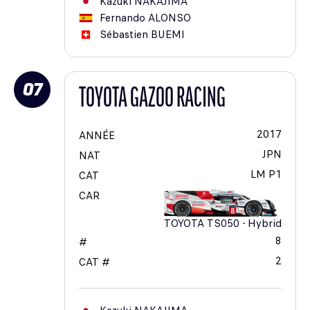
Kazuki
NAKAJIMA
Fernando
ALONSO
Sébastien
BUEMI
07
TOYOTA GAZOO RACING
2017
ANNÉE
JPN
NAT
LM P1
CAT
CAR
TOYOTA TS050 - Hybrid
8
#
2
CAT #