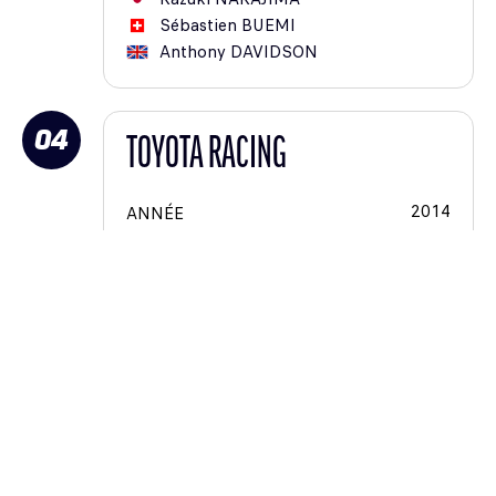
Sébastien
BUEMI
Anthony
DAVIDSON
04
TOYOTA RACING
2014
ANNÉE
JPN
NAT
LM P1
CAT
CAR
TOYOTA TS 040 - Hybrid
3
#
3
CAT #
Sébastien
BUEMI