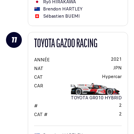
Ryō
HIRAKAWA
Brendon
HARTLEY
Sébastien
BUEMI
11
TOYOTA GAZOO RACING
2021
ANNÉE
JPN
NAT
Hypercar
CAT
CAR
TOYOTA GR010 HYBRID
2
#
2
CAT #