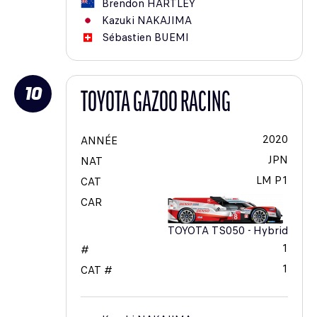
Brendon
HARTLEY
Kazuki
NAKAJIMA
Sébastien
BUEMI
10
TOYOTA GAZOO RACING
2020
ANNÉE
JPN
NAT
LM P1
CAT
CAR
TOYOTA TS050 - Hybrid
1
#
1
CAT #