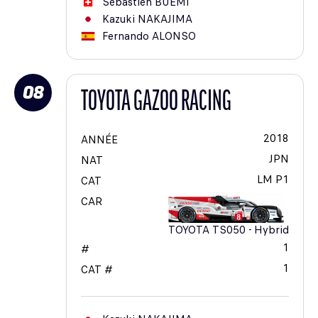
Sébastien
BUEMI
Kazuki
NAKAJIMA
Fernando
ALONSO
08
TOYOTA GAZOO RACING
2018
ANNÉE
JPN
NAT
LM P1
CAT
CAR
TOYOTA TS050 - Hybrid
1
#
1
CAT #