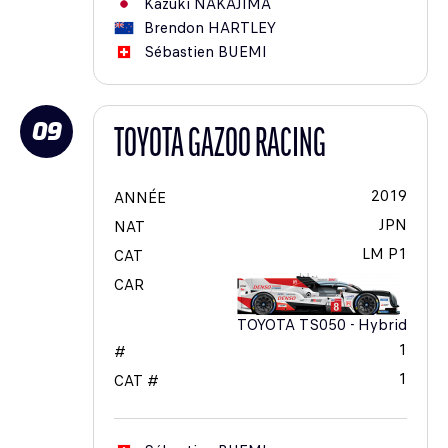
Kazuki
NAKAJIMA
Brendon
HARTLEY
Sébastien
BUEMI
09
TOYOTA GAZOO RACING
2019
ANNÉE
JPN
NAT
LM P1
CAT
CAR
TOYOTA TS050 - Hybrid
1
#
1
CAT #