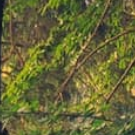
LES CATÉGORIES
PALMARÈS
HOSPITALITÉS
DÉVELOPPEMENT DURABLE
SEA BY DHL
PARTENAIRES
NEWSLETTER