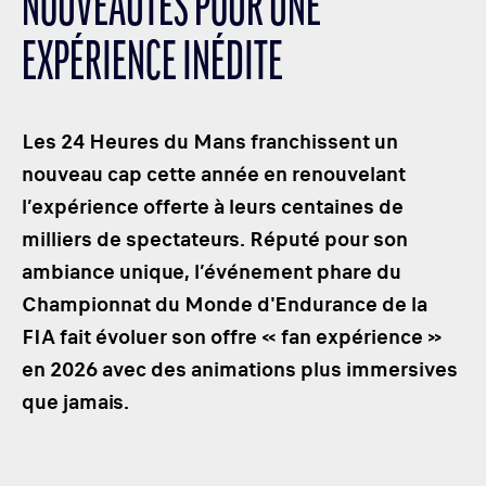
NOUVEAUTÉS POUR UNE
CLASSES
EXPÉRIENCE INÉDITE
WINNERS & RECORDS
HOSPITALITY
SUSTAINABLE DEVELOPMENT
Les 24 Heures du Mans franchissent un
SEA BY DHL
nouveau cap cette année en renouvelant
l’expérience offerte à leurs centaines de
PARTNERS
milliers de spectateurs. Réputé pour son
NEWSLETTER
ambiance unique, l’événement phare du
Championnat du Monde d'Endurance de la
FIA fait évoluer son offre « fan expérience »
en 2026 avec des animations plus immersives
que jamais.