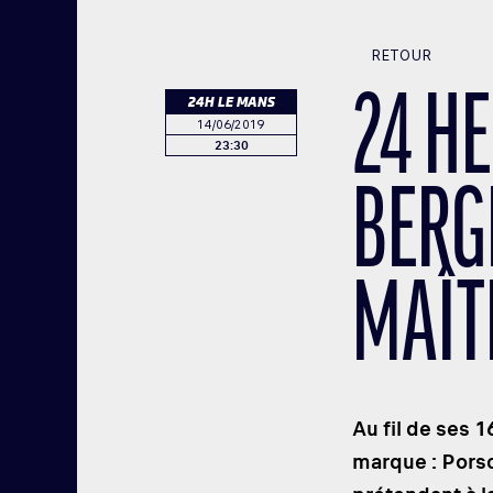
RETOUR
24 H
24H LE MANS
14/06/2019
23:30
BERG
MAÎTR
Au fil de ses 
marque : Porsch