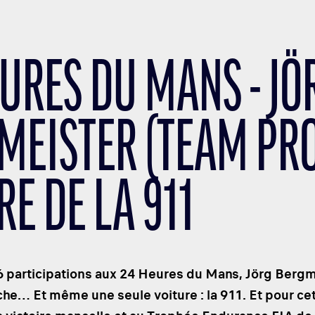
EURES DU MANS - JÖ
MEISTER (TEAM PROJ
E DE LA 911
16 participations aux 24 Heures du Mans, Jörg Berg
e… Et même une seule voiture : la 911. Et pour cette 