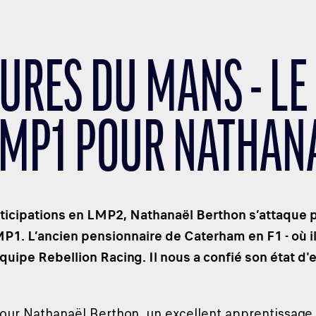
EURES DU MANS - LE
LMP1 POUR NATHAN
ticipations en LMP2, Nathanaël Berthon s’attaque p
1. L’ancien pensionnaire de Caterham en F1 - où il é
quipe Rebellion Racing. Il nous a confié son état d'es
our Nathanaël Berthon, un excellent apprentissage