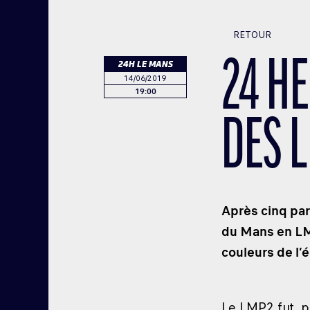
RETOUR
24 H
24H LE MANS
14/06/2019
19:00
DES 
Après cinq par
du Mans en LMP
couleurs de l’é
Le LMP2 fut, p