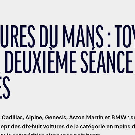
EURES DU MANS : T
A DEUXIÈME SÉANCE 
ES
i, Cadillac, Alpine, Genesis, Aston Martin et BMW : 
sept des dix-huit voitures de la catégorie en moin