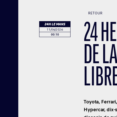
RETOUR
24 H
24H LE MANS
11/06/2026
00:10
DE L
LIBR
Toyota, Ferrar
Hypercar, dix-