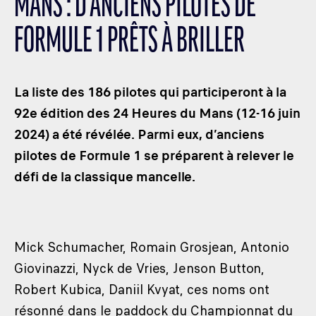
MANS : D’ANCIENS PILOTES DE
LES CATÉGORIES
FORMULE 1 PRÊTS À BRILLER
PALMARÈS
HOSPITALITÉS
DÉVELOPPEMENT DURABLE
La liste des 186 pilotes qui participeront à la
SEA BY DHL
92e édition des 24 Heures du Mans (12-16 juin
2024) a été révélée. Parmi eux, d’anciens
PARTENAIRES
pilotes de Formule 1 se préparent à relever le
NEWSLETTER
défi de la classique mancelle.
Mick Schumacher, Romain Grosjean, Antonio
Giovinazzi, Nyck de Vries, Jenson Button,
Robert Kubica, Daniil Kvyat, ces noms ont
résonné dans le paddock du Championnat du