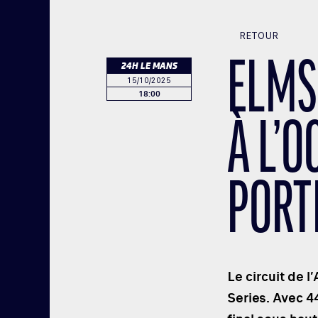
RETOUR
ELMS 
24H LE MANS
15/10/2025
18:00
À L’O
PORT
Le circuit de 
Series. Avec 44