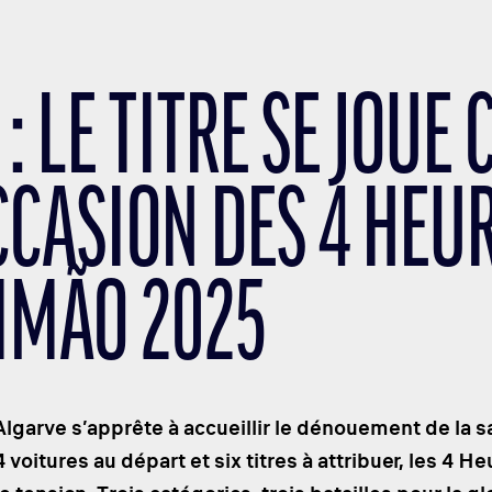
: LE TITRE SE JOUE
CCASION DES 4 HEU
IMÃO 2025
l’Algarve s’apprête à accueillir le dénouement de la
 voitures au départ et six titres à attribuer, les 4