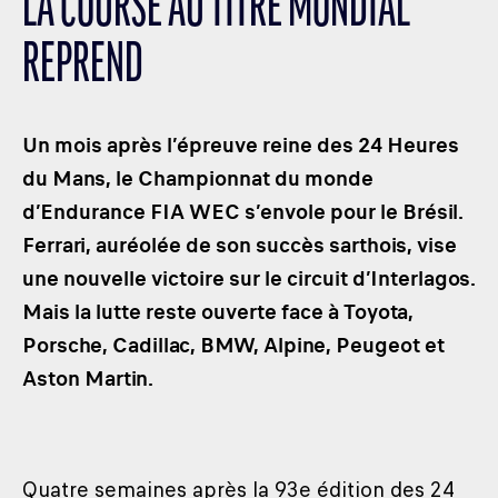
LA COURSE AU TITRE MONDIAL
LES CATÉGORIES
REPREND
PALMARÈS
HOSPITALITÉS
DÉVELOPPEMENT DURABLE
Un mois après l’épreuve reine des 24 Heures
SEA BY DHL
du Mans, le Championnat du monde
d’Endurance FIA WEC s’envole pour le Brésil.
PARTENAIRES
Ferrari, auréolée de son succès sarthois, vise
NEWSLETTER
une nouvelle victoire sur le circuit d’Interlagos.
Mais la lutte reste ouverte face à Toyota,
Porsche, Cadillac, BMW, Alpine, Peugeot et
Aston Martin.
Quatre semaines après la 93e édition des 24