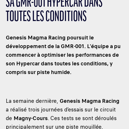
SA GMR-001 HYPERCAR DANS
LES CATÉGORIES
TOUTES LES CONDITIONS
PALMARÈS
HOSPITALITÉS
DÉVELOPPEMENT DURABLE
Genesis Magma Racing poursuit le
SEA BY DHL
développement de la GMR-001. L’équipe a pu
commencer à optimiser les performances de
PARTENAIRES
son Hypercar dans toutes les conditions, y
NEWSLETTER
compris sur piste humide.
La semaine dernière,
Genesis Magma Racing
a réalisé trois journées d’essais sur le circuit
de
Magny-Cours
. Ces tests se sont déroulés
principalement sur une piste mouillée,