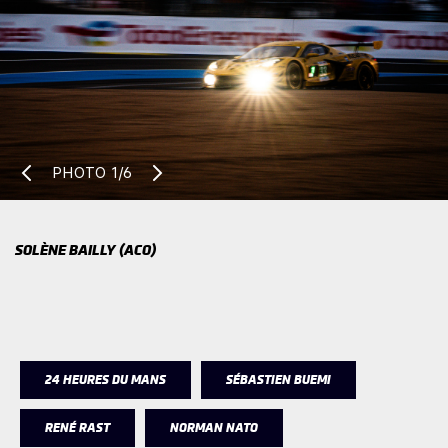
PHOTO
1/6
SOLÈNE BAILLY (ACO)
24 HEURES DU MANS
SÉBASTIEN BUEMI
RENÉ RAST
NORMAN NATO