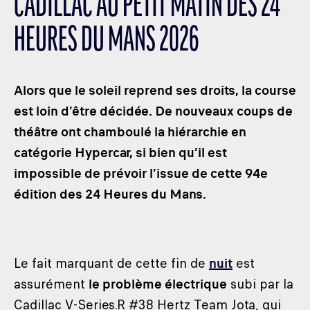
CADILLAC AU PETIT MATIN DES 24
LES CATÉGORIES
HEURES DU MANS 2026
PALMARÈS
HOSPITALITÉS
DÉVELOPPEMENT DURABLE
Alors que le soleil reprend ses droits, la course
SEA BY DHL
est loin d’être décidée. De nouveaux coups de
théâtre ont chamboulé la hiérarchie en
PARTENAIRES
catégorie Hypercar, si bien qu’il est
NEWSLETTER
impossible de prévoir l’issue de cette 94e
édition des 24 Heures du Mans.
Le fait marquant de cette fin de
nuit
est
assurément
le problème électrique
subi par la
Cadillac V-Series.R #38 Hertz Team Jota, qui