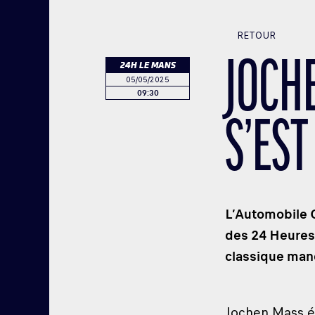
RETOUR
JOCH
24H LE MANS
05/05/2025
09:30
S’EST
L’Automobile C
des 24 Heures 
classique manc
Jochen Mass ét