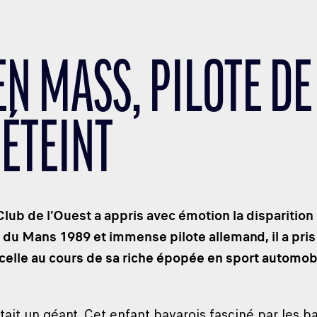
EN MASS, PILOTE DE
 ÉTEINT
lub de l’Ouest a appris avec émotion la disparitio
du Mans 1989 et immense pilote allemand, il a pris 
elle au cours de sa riche épopée en sport automobi
ait un géant. Cet enfant bavarois fasciné par les ba