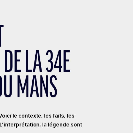
T
 DE LA 34E
 DU MANS
ici le contexte, les faits, les
L’interprétation, la légende sont