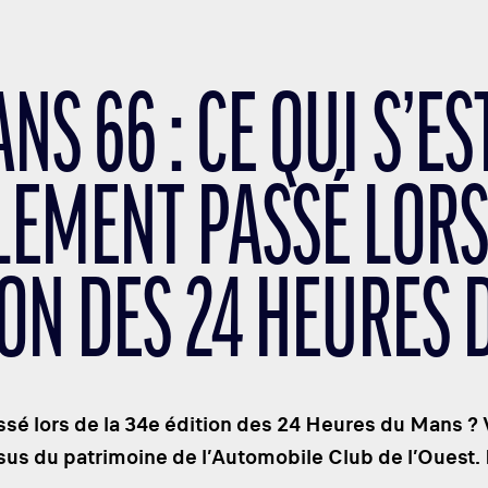
NS 66 : CE QUI S’ES
LEMENT PASSÉ LORS
ION DES 24 HEURES
ssé lors de la 34e édition des 24 Heures du Mans ? Vo
ssus du patrimoine de l’Automobile Club de l’Ouest. 