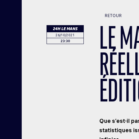
RETOUR
LE MA
24H LE MANS
26/10/2021
23:30
RÉEL
ÉDIT
Que s’est-il pa
statistiques i