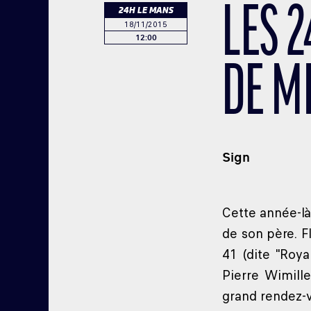
LES 
24H LE MANS
18/11/2015
12:00
DE MI
Sign
Cette année-là
de son père. F
41 (dite "Roya
Pierre Wimille
grand rendez-v