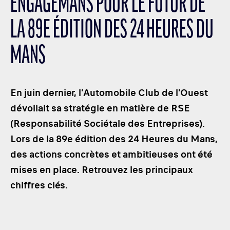
ENGAGEMANS POUR LE FUTUR DE
LES CATÉGORIES
LA 89E ÉDITION DES 24 HEURES DU
PALMARÈS
HOSPITALITÉS
MANS
DÉVELOPPEMENT DURABLE
SEA BY DHL
En juin dernier, l’Automobile Club de l’Ouest
PARTENAIRES
dévoilait sa stratégie en matière de RSE
NEWSLETTER
(Responsabilité Sociétale des Entreprises).
Lors de la 89e édition des 24 Heures du Mans,
des actions concrètes et ambitieuses ont été
mises en place. Retrouvez les principaux
chiffres clés.