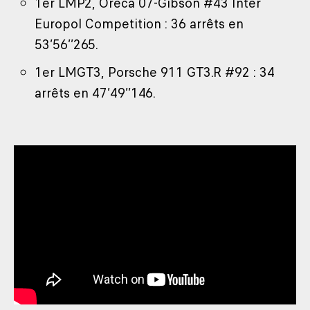
1er LMP2, Oreca 07-Gibson #43 Inter
Europol Competition : 36 arrêts en
53’56’’265.
1er LMGT3, Porsche 911 GT3.R #92 : 34
arrêts en 47’49’’146.