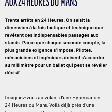
AUX 24 HEURES DU MANS
LES CATÉGORIES
PALMARÈS
Trente arrêts en 24 Heures. On saisit la
HOSPITALITÉS
dimension à la fois tactique et technique que
DÉVELOPPEMENT DURABLE
revêtent ces indispensables passages aux
SEA BY DHL
stands. Parce que chaque seconde compte, la
PARTENAIRES
plus grande exigence s’impose. Pilotes,
NEWSLETTER
mécaniciens et ingénieurs doivent s’accorder
au millimètre pour un ballet qui peut se révéler
décisif.
Imaginez-vous au volant d’une Hypercar des
24 Heures du Mans. Voilà déjà près d’une