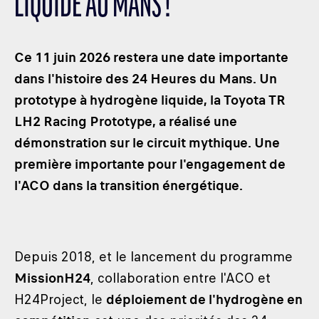
LIQUIDE AU MANS !
LES CATÉGORIES
PALMARÈS
Ce 11 juin 2026 restera une date importante
HOSPITALITÉS
dans l'histoire des 24 Heures du Mans. Un
DÉVELOPPEMENT DURABLE
prototype à hydrogène liquide, la Toyota TR
SEA BY DHL
LH2 Racing Prototype, a réalisé une
PARTENAIRES
démonstration sur le circuit mythique. Une
NEWSLETTER
première importante pour l'engagement de
l'ACO dans la transition énergétique.
Depuis 2018, et le lancement du programme
MissionH24
, collaboration entre l'ACO et
H24Project, le
déploiement de l'hydrogène en