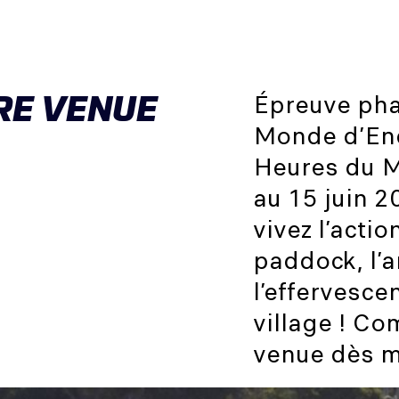
RE VENUE
Épreuve ph
Monde d’End
Heures du M
au 15 juin 2
vivez l’actio
paddock, l’
l’effervesce
village ! Co
venue dès m