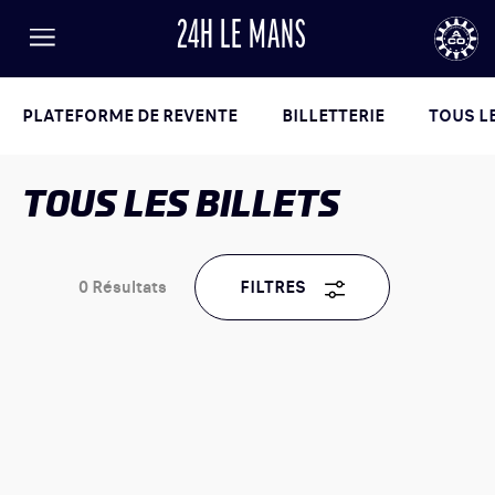
24H LE MANS
FR
EN
LANGUE
Menu
AUTOMOBILE CLUB DE L'OUEST
24
PLATEFORME DE REVENTE
BILLETTERIE
TOUS LE
TOUS LES BILLETS
24h
le
Mans
0
Résultats
FILTRES
RÉSULTATS
BILLETTERIE
ACTUALITÉS
PROGRAMME
INFORMATIONS PRATIQUES
LISTE DES ENGAGÉS