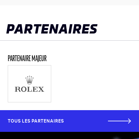
LES CATÉGORIES
PALMARÈS
PARTENAIRES
HOSPITALITÉS
DÉVELOPPEMENT DURABLE
SEA BY DHL
PARTENAIRE MAJEUR
PARTENAIRES
NEWSLETTER
TOUS LES PARTENAIRES