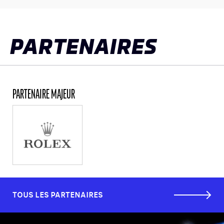
LES CATÉGORIES
PALMARÈS
PARTENAIRES
HOSPITALITÉS
DÉVELOPPEMENT DURABLE
SEA BY DHL
PARTENAIRE MAJEUR
PARTENAIRES
NEWSLETTER
TOUS LES PARTENAIRES