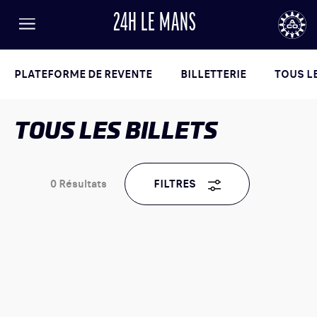
24H LE MANS
FR
EN
LANGUE
Menu
AUTOMOBILE CLUB DE L'OUEST
24
PLATEFORME DE REVENTE
BILLETTERIE
TOUS LE
TOUS LES BILLETS
24h
le
Mans
0
Résultats
FILTRES
RÉSULTATS
BILLETTERIE
ACTUALITÉS
PROGRAMME
INFORMATIONS PRATIQUES
LISTE DES ENGAGÉS