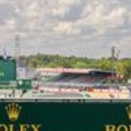
LES CATÉGORIES
PALMARÈS
HOSPITALITÉS
DÉVELOPPEMENT DURABLE
SEA BY DHL
PARTENAIRES
NEWSLETTER