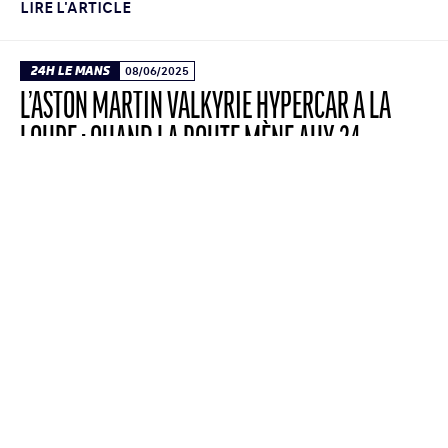
LIRE L'ARTICLE
24H LE MANS
08/06/2025
L’ASTON MARTIN VALKYRIE HYPERCAR À LA
LOUPE : QUAND LA ROUTE MÈNE AUX 24
HEURES DU MANS
Les Hypercars à la loupe | Avec la Valkyrie,
Aston Martin s’engage en Hypercar et vise la
victoire au classement général des 24 Heures
du Mans. Véritable ovni parmi les huit
marques engagées en catégorie Hypercar, la
Valkyrie est la seule à être dérivée d’une
voiture homologuée pour la route. Un ADN
unique qui mêle ...