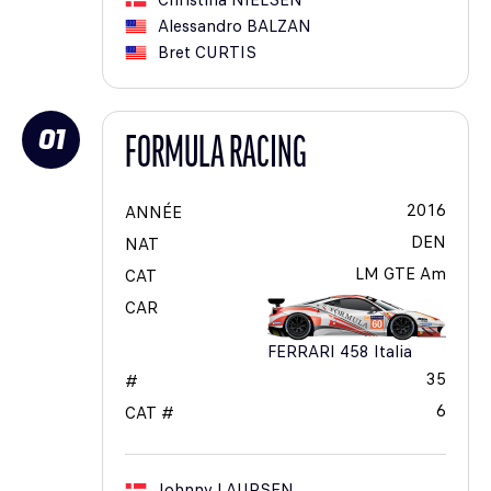
Christina
NIELSEN
Alessandro
BALZAN
Bret
CURTIS
01
FORMULA RACING
2016
ANNÉE
DEN
NAT
LM GTE Am
CAT
CAR
FERRARI 458 Italia
35
#
6
CAT #
Johnny
LAURSEN