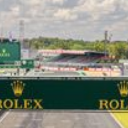
LES CATÉGORIES
PALMARÈS
HOSPITALITÉS
DÉVELOPPEMENT DURABLE
SEA BY DHL
PARTENAIRES
NEWSLETTER