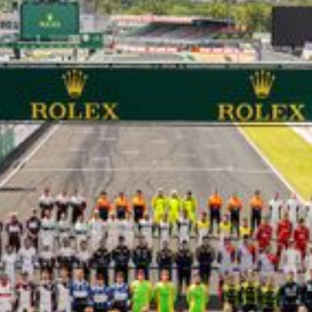
LES CATÉGORIES
PALMARÈS
HOSPITALITÉS
DÉVELOPPEMENT DURABLE
SEA BY DHL
PARTENAIRES
NEWSLETTER