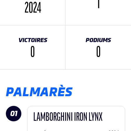
1
2024
VICTOIRES
PODIUMS
0
0
PALMARÈS
01
LAMBORGHINI IRON LYNX