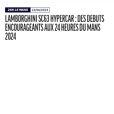
24H LE MANS
22/06/2024
LAMBORGHINI SC63 HYPERCAR : DES DÉBUTS
ENCOURAGEANTS AUX 24 HEURES DU MANS
2024
La 92e édition des 24 Heures du Mans a
marqué la première participation de la
Lamborghini SC63, sous la bannière
Lamborghini Iron Lynx. Les deux Hypercars ont
rallié l’arrivée sans incident majeur, une
première historique pour la marque italienne
sur la classique mancelle.
LIRE L'ARTICLE