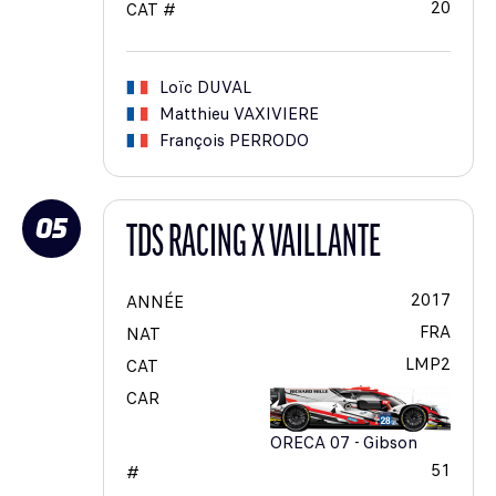
20
CAT #
Loïc
DUVAL
Matthieu
VAXIVIERE
François
PERRODO
05
TDS RACING X VAILLANTE
2017
ANNÉE
FRA
NAT
LMP2
CAT
CAR
ORECA 07 - Gibson
51
#