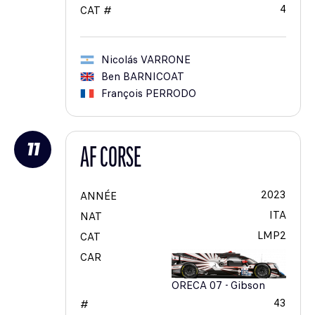
4
CAT #
Nicolás
VARRONE
Ben
BARNICOAT
François
PERRODO
11
AF CORSE
2023
ANNÉE
ITA
NAT
LMP2
CAT
CAR
ORECA 07 - Gibson
43
#