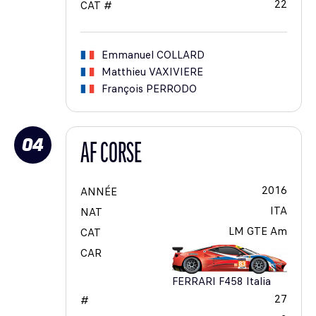
22
CAT #
Emmanuel
COLLARD
Matthieu
VAXIVIERE
François
PERRODO
04
AF CORSE
2016
ANNÉE
ITA
NAT
LM GTE Am
CAT
CAR
FERRARI F458 Italia
27
#