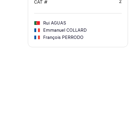
2
CAT #
Rui
AGUAS
Emmanuel
COLLARD
François
PERRODO
03
AF CORSE
2015
ANNÉE
ITA
NAT
LM GTE Am
CAT
CAR
FERRARI 458 Italia
26
#