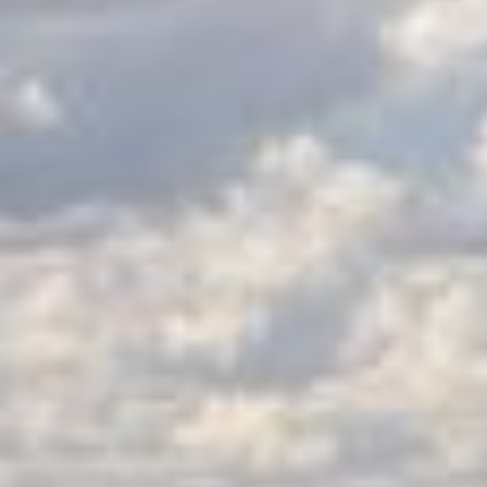
LES CATÉGORIES
PALMARÈS
HOSPITALITÉS
DÉVELOPPEMENT DURABLE
SEA BY DHL
PARTENAIRES
NEWSLETTER