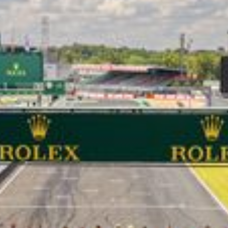
LES CATÉGORIES
PALMARÈS
HOSPITALITÉS
DÉVELOPPEMENT DURABLE
SEA BY DHL
PARTENAIRES
NEWSLETTER