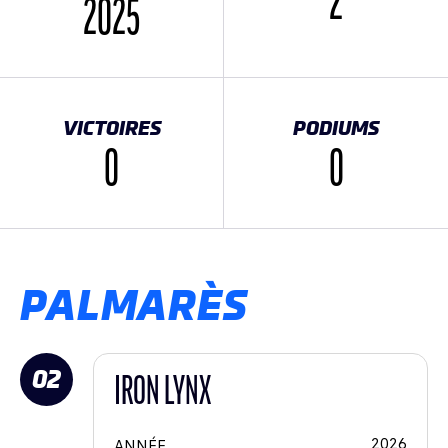
2
2025
VICTOIRES
PODIUMS
0
0
PALMARÈS
02
IRON LYNX
2026
ANNÉE