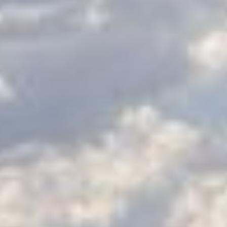
LES CATÉGORIES
PALMARÈS
HOSPITALITÉS
DÉVELOPPEMENT DURABLE
SEA BY DHL
PARTENAIRES
NEWSLETTER