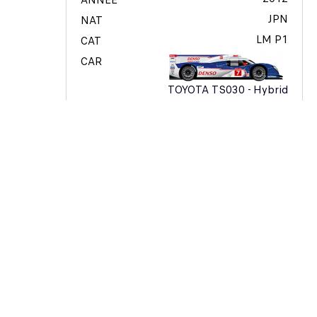
ANNÉE
JPN
NAT
LM P1
CAT
CAR
TOYOTA TS030 - Hybrid
48
#
11
CAT #
Nicolas
LAPIERRE
Alexander
WURZ
Kazuki
NAKAJIMA
04
TEAM ORECA MATMUT
2011
ANNÉE