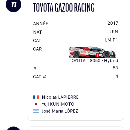
11
TOYOTA GAZOO RACING
2017
ANNÉE
JPN
NAT
LM P1
CAT
CAR
TOYOTA TS050 - Hybrid
53
#
4
CAT #
Nicolas
LAPIERRE
Yuji
KUNIMOTO
José María
LÓPEZ