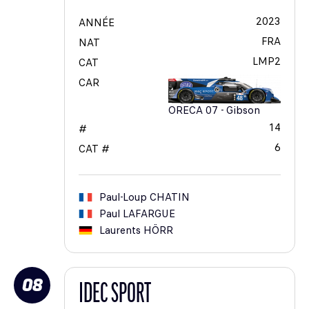
2023
ANNÉE
FRA
NAT
LMP2
CAT
CAR
ORECA 07 - Gibson
14
#
6
CAT #
Paul-Loup
CHATIN
Paul
LAFARGUE
Laurents
HÖRR
08
IDEC SPORT