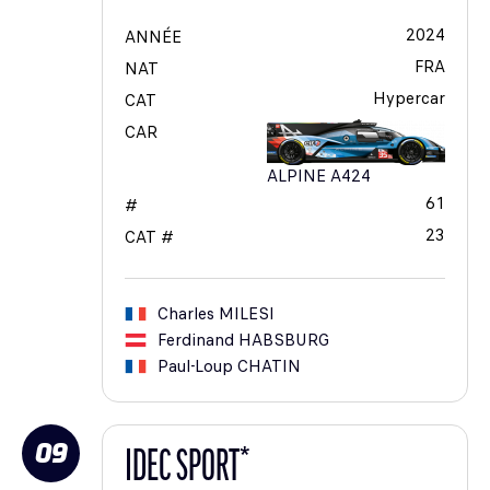
2024
ANNÉE
FRA
NAT
Hypercar
CAT
CAR
ALPINE A424
61
#
23
CAT #
Charles
MILESI
Ferdinand
HABSBURG
Paul-Loup
CHATIN
09
IDEC SPORT*