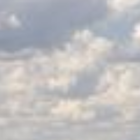
LES CATÉGORIES
PALMARÈS
HOSPITALITÉS
DÉVELOPPEMENT DURABLE
SEA BY DHL
PARTENAIRES
NEWSLETTER