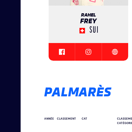
RAHEL
FREY
SUI
{{SEESOCIALNETWORK}}
{{SEESOCIALNETWOR
{{SEESO
PALMARÈS
ANNÉE
CLASSEMENT
CAT
CLASSEM
CATÉGORI