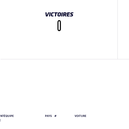
VICTOIRES
0
K}}
CIALNETWORK}}
ENT
ÉQUIPE
PAYS
#
VOITURE
E