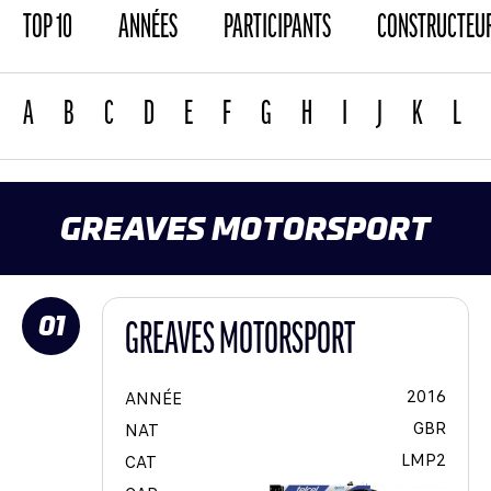
TOP 10
ANNÉES
PARTICIPANTS
CONSTRUCTEU
A
B
C
D
E
F
G
H
I
J
K
L
GREAVES MOTORSPORT
01
GREAVES MOTORSPORT
2016
ANNÉE
GBR
NAT
LMP2
CAT