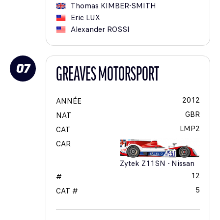
Thomas
KIMBER-SMITH
Eric
LUX
Alexander
ROSSI
07
GREAVES MOTORSPORT
2012
ANNÉE
GBR
NAT
LMP2
CAT
CAR
Zytek Z11SN - Nissan
12
#
5
CAT #