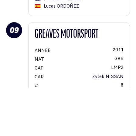
Lucas
ORDOÑEZ
09
GREAVES MOTORSPORT
2011
ANNÉE
GBR
NAT
LMP2
CAT
Zytek NISSAN
CAR
8
#
1
CAT #
Karim
OJJEH
Thomas
KIMBER-SMITH
Olivier
LOMBARD