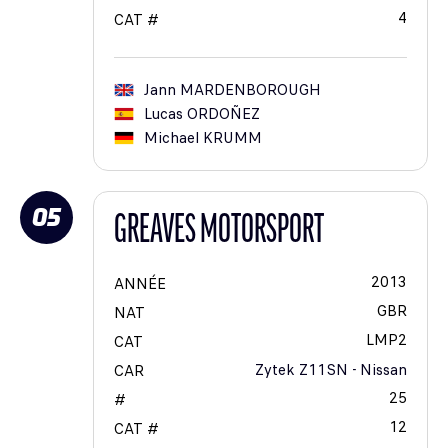
4
CAT #
Jann
MARDENBOROUGH
Lucas
ORDOÑEZ
Michael
KRUMM
05
GREAVES MOTORSPORT
2013
ANNÉE
GBR
NAT
LMP2
CAT
Zytek Z11SN - Nissan
CAR
25
#
12
CAT #