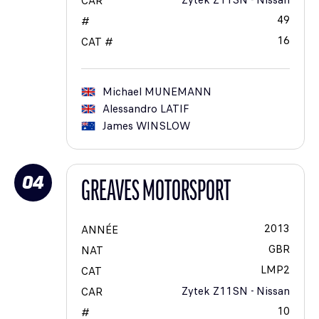
Zytek Z11SN - Nissan
CAR
49
#
16
CAT #
Michael
MUNEMANN
Alessandro
LATIF
James
WINSLOW
04
GREAVES MOTORSPORT
2013
ANNÉE
GBR
NAT
LMP2
CAT
Zytek Z11SN - Nissan
CAR
10
#