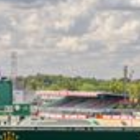
LES CATÉGORIES
PALMARÈS
HOSPITALITÉS
DÉVELOPPEMENT DURABLE
SEA BY DHL
PARTENAIRES
NEWSLETTER