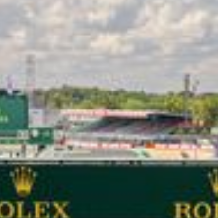
LES CATÉGORIES
PALMARÈS
HOSPITALITÉS
DÉVELOPPEMENT DURABLE
SEA BY DHL
PARTENAIRES
NEWSLETTER