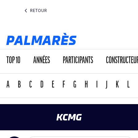
RETOUR
PALMARÈS
TOP 10
ANNÉES
PARTICIPANTS
CONSTRUCTEU
A
B
C
D
E
F
G
H
I
J
K
L
KCMG