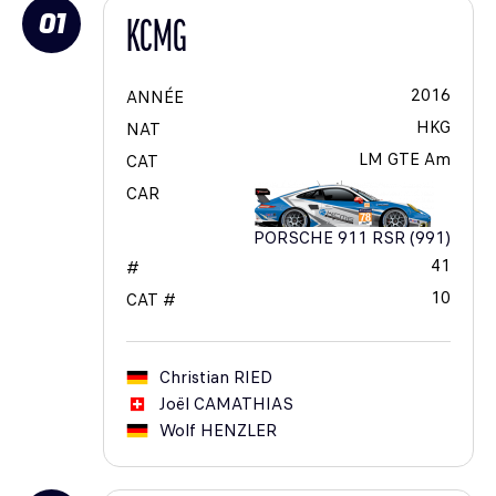
01
KCMG
2016
ANNÉE
HKG
NAT
LM GTE Am
CAT
CAR
PORSCHE 911 RSR (991)
41
#
10
CAT #
Christian
RIED
Joël
CAMATHIAS
Wolf
HENZLER