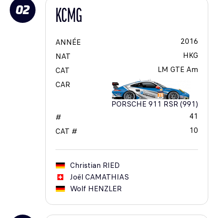
02
KCMG
2016
ANNÉE
HKG
NAT
LM GTE Am
CAT
CAR
PORSCHE 911 RSR (991)
41
#
10
CAT #
Christian
RIED
Joël
CAMATHIAS
Wolf
HENZLER