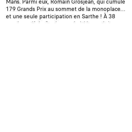
Mans. Parmi eux, Romain Grosjean, qui cumule
179 Grands Prix au sommet de la monoplace…
et une seule participation en Sarthe ! À 38
ans, le natif de Genève va (re)découvrir Le
Mans 14 ans après son unique apparition. Un
vérita...
LIRE L'ARTICLE
24H LE MANS
08/06/2024
LAMBORGHINI À LA DÉCOUVERTE DU MANS
La bataille des constructeurs I En cette année
2024, Lamborghini rejoint la mêlée face à huit
autres marques. Une première participation
pleine d'ambition, avec deux SC63 Hypercar.