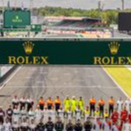
LES CATÉGORIES
PALMARÈS
HOSPITALITÉS
DÉVELOPPEMENT DURABLE
SEA BY DHL
PARTENAIRES
NEWSLETTER