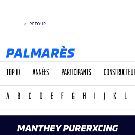
RETOUR
PALMARÈS
TOP 10
ANNÉES
PARTICIPANTS
CONSTRUCTEU
A
B
C
D
E
F
G
H
I
J
K
L
MANTHEY PURERXCING