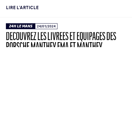
LIRE L'ARTICLE
24H LE MANS
24/01/2024
DÉCOUVREZ LES LIVRÉES ET ÉQUIPAGES DES
PORSCHE MANTHEY EMA ET MANTHEY
PURERXCING
Avec EMA Motorsport et PureRxcing, Manthey
alignera deux Porsche 911 GT3 R dans la
catégorie LMGT3 des 24 Heures du Mans et
du Championnat du monde d’endurance FIA
WEC.
LIRE L'ARTICLE