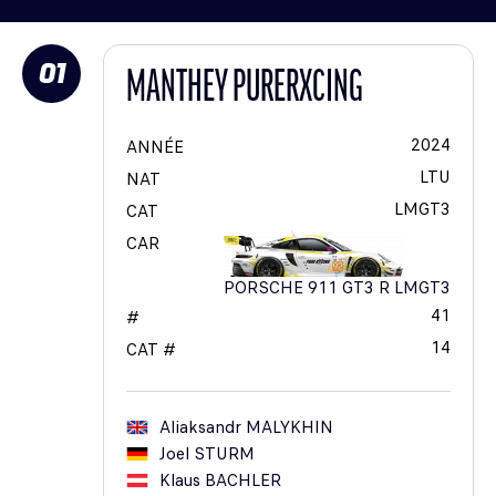
01
MANTHEY PURERXCING
2024
ANNÉE
LTU
NAT
LMGT3
CAT
CAR
PORSCHE 911 GT3 R LMGT3
41
#
14
CAT #
Aliaksandr
MALYKHIN
Joel
STURM
Klaus
BACHLER