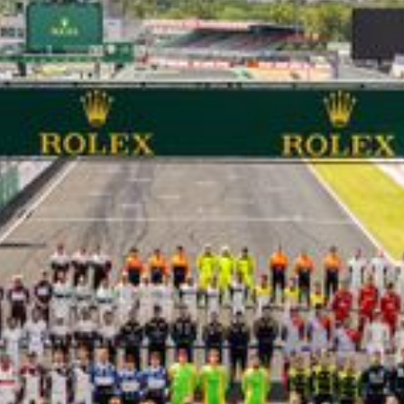
LES CATÉGORIES
PALMARÈS
HOSPITALITÉS
DÉVELOPPEMENT DURABLE
SEA BY DHL
PARTENAIRES
NEWSLETTER