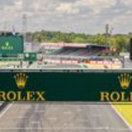
LES CATÉGORIES
PALMARÈS
HOSPITALITÉS
DÉVELOPPEMENT DURABLE
SEA BY DHL
PARTENAIRES
NEWSLETTER