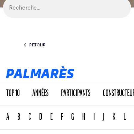
RETOUR
PALMARÈS
TOP 10
ANNÉES
PARTICIPANTS
CONSTRUCTEU
A
B
C
D
E
F
G
H
I
J
K
L