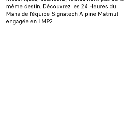
même destin. Découvrez les 24 Heures du
Mans de l’équipe Signatech Alpine Matmut
engagée en LMP2.
LIRE L'ARTICLE
24H LE MANS
16/06/2019
REVIVEZ LA 87E ÉDITION DES 24 HEURES DU
MANS
La 87e édition des 24 Heures du Mans, Super
Finale du Championnat du Monde d’Endurance
FIA WEC 2018-2019, a été remporté par la
Toyota TS050 Hybrid #8 de Toyota Gazoo
Racing pilotée par Sébastien Buemi, Kazuki
Nakajima et Fernando Alonso.