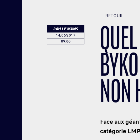
RETOUR
QUEL 
24H LE MANS
14/06/2017
09:00
BYKO
NON 
Face aux géant
catégorie LMP1