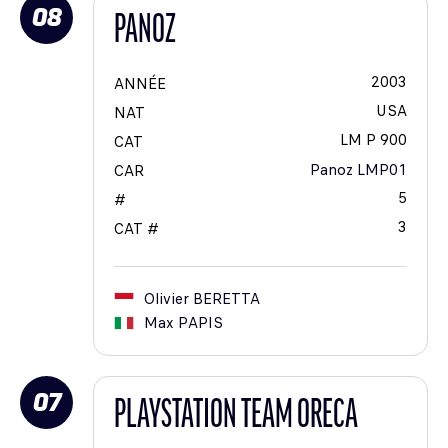
08
PANOZ
2003
ANNÉE
USA
NAT
LM P 900
CAT
Panoz LMP01
CAR
5
#
3
CAT #
Olivier
BERETTA
Max
PAPIS
07
PLAYSTATION TEAM ORECA