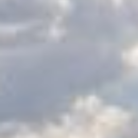
LES CATÉGORIES
PALMARÈS
HOSPITALITÉS
DÉVELOPPEMENT DURABLE
SEA BY DHL
PARTENAIRES
NEWSLETTER