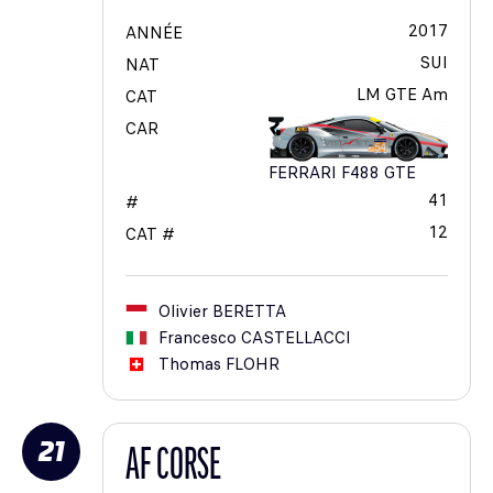
2017
ANNÉE
SUI
NAT
LM GTE Am
CAT
CAR
FERRARI F488 GTE
41
#
12
CAT #
Olivier
BERETTA
Francesco
CASTELLACCI
Thomas
FLOHR
21
AF CORSE