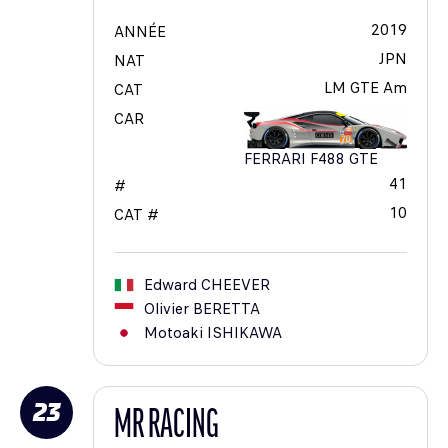
2019
ANNÉE
JPN
NAT
LM GTE Am
CAT
CAR
FERRARI F488 GTE
41
#
10
CAT #
Edward
CHEEVER
Olivier
BERETTA
Motoaki
ISHIKAWA
23
MR RACING