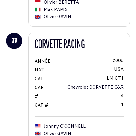
Olivier
BERETTA
Max
PAPIS
Oliver
GAVIN
11
CORVETTE RACING
2006
ANNÉE
USA
NAT
LM GT1
CAT
Chevrolet CORVETTE C6.R
CAR
4
#
1
CAT #
Johnny
O'CONNELL
Oliver
GAVIN