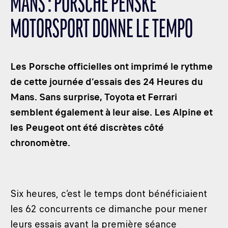
MANS : PORSCHE PENSKE
LES CATÉGORIES
MOTORSPORT DONNE LE TEMPO
PALMARÈS
HOSPITALITÉS
DÉVELOPPEMENT DURABLE
Les Porsche officielles ont imprimé le rythme
SEA BY DHL
de cette journée d’essais des 24 Heures du
Mans. Sans surprise, Toyota et Ferrari
PARTENAIRES
semblent également à leur aise. Les Alpine et
NEWSLETTER
les Peugeot ont été discrètes côté
chronomètre.
Six heures, c’est le temps dont bénéficiaient
les 62 concurrents ce dimanche pour mener
leurs essais avant la première séance