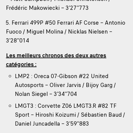
Frédéric Makowiecki – 3’27’’773
5. Ferrari 499P #50 Ferrari AF Corse – Antonio
Fuoco / Miguel Molina / Nicklas Nielsen –
3’28’’014
Les meilleurs chronos des deux autres
catégories :
LMP2 : Oreca 07-Gibson #22 United
Autosports – Oliver Jarvis / Bijoy Garg /
Nolan Siegel – 3’34’’704
LMGT3 : Corvette Z06 LMGT3.R #82 TF
Sport – Hiroshi Koizumi / Sébastien Baud /
Daniel Juncadella – 3’59’’883