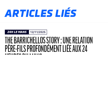
ARTICLES LIÉS
24H LE MANS
12/11/2025
THE BARRICHELLOS STORY : UNE RELATION
PÈRE-FILS PROFONDÉMENT LIÉE AUX 24
HEURES DU MANS
Le troisième épisode de la mini-série YouTube
consacrée aux sagas familiales des 24 Heures
du Mans dévoile un lien père-fils
profondément touchant. Il raconte la première
participation d’Eduardo Barrichello à la
classique mancelle, dans les traces de son
père Rubens.