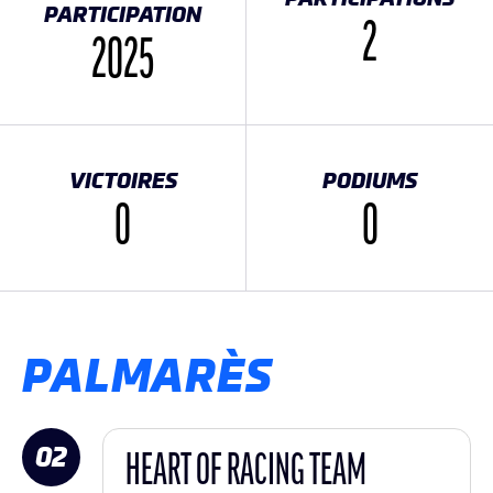
PARTICIPATION
2
2025
VICTOIRES
PODIUMS
0
0
PALMARÈS
02
HEART OF RACING TEAM