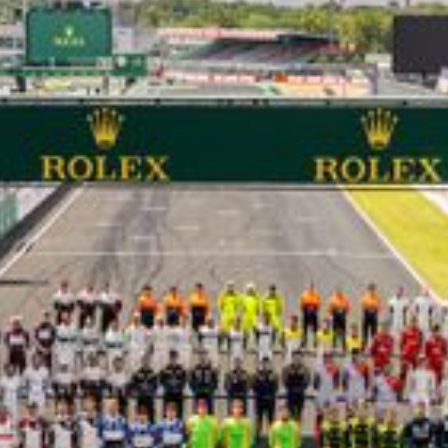
LES CATÉGORIES
PALMARÈS
HOSPITALITÉS
DÉVELOPPEMENT DURABLE
SEA BY DHL
PARTENAIRES
NEWSLETTER