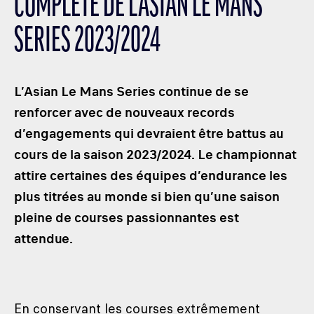
COMPLÈTE DE L’ASIAN LE MANS
LES CATÉGORIES
SERIES 2023/2024
PALMARÈS
HOSPITALITÉS
DÉVELOPPEMENT DURABLE
L’Asian Le Mans Series continue de se
SEA BY DHL
renforcer avec de nouveaux records
d’engagements qui devraient être battus au
PARTENAIRES
cours de la saison 2023/2024. Le championnat
NEWSLETTER
attire certaines des équipes d’endurance les
plus titrées au monde si bien qu’une saison
pleine de courses passionnantes est
attendue.
En conservant les courses extrêmement